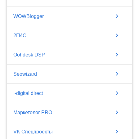
chevron_right
WOWBlogger
chevron_right
2ГИС
chevron_right
Oohdesk DSP
chevron_right
Seowizard
chevron_right
i-digital direct
chevron_right
Маркетолог PRO
chevron_right
VK Спецпроекты