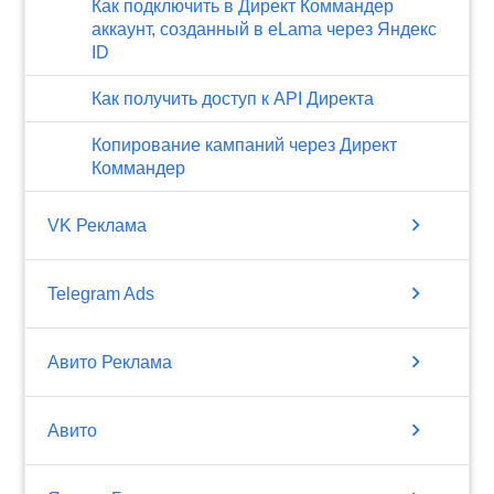
Как подключить в Директ Коммандер
аккаунт, созданный в eLama через Яндекс
ID
Как получить доступ к API Директа
Копирование кампаний через Директ
Коммандер
chevron_right
VK Реклама
chevron_right
Telegram Ads
chevron_right
Авито Реклама
chevron_right
Авито