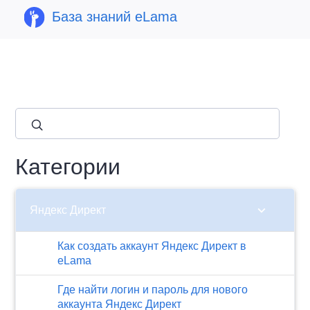
База знаний eLama
close
Категории
chevron_right
Яндекс Директ
Как создать аккаунт Яндекс Директ в
eLama
Где найти логин и пароль для нового
аккаунта Яндекс Директ