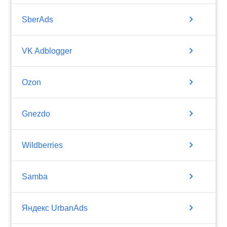
chevron_right
SberAds
chevron_right
VK Adblogger
chevron_right
Ozon
chevron_right
Gnezdo
chevron_right
Wildberries
chevron_right
Samba
chevron_right
Яндекс UrbanAds