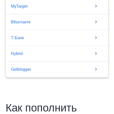
chevron_right
MyTarget
chevron_right
ВКонтакте
chevron_right
Т-Банк
chevron_right
Hybrid
chevron_right
Getblogger
Как пополнить