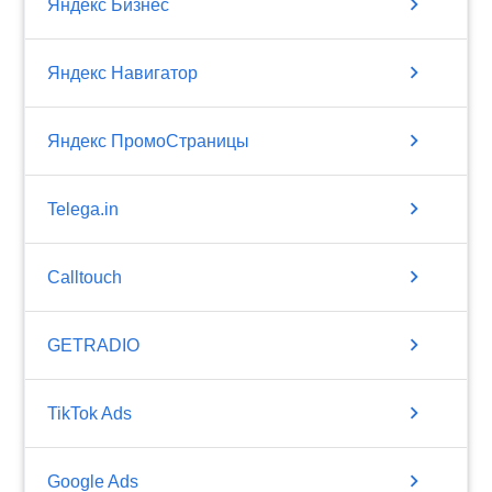
chevron_right
Яндекс Бизнес
chevron_right
Яндекс Навигатор
chevron_right
Яндекс ПромоСтраницы
chevron_right
Telega.in
chevron_right
Calltouch
chevron_right
GETRADIO
chevron_right
TikTok Ads
chevron_right
Google Ads